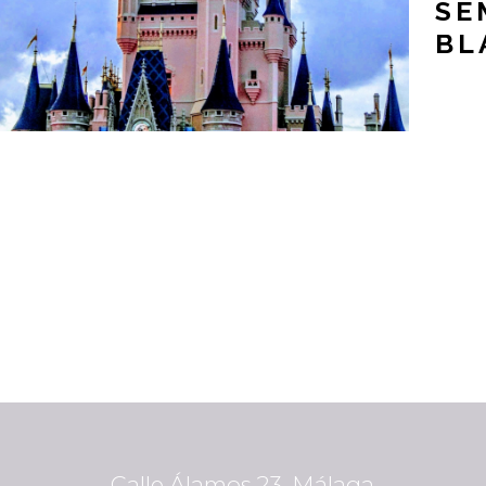
SE
BL
Calle Álamos 23, Málaga