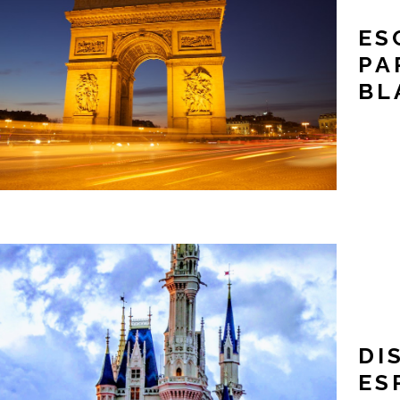
ES
PA
BL
DI
ES