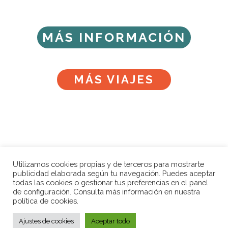
MÁS INFORMACIÓN
MÁS VIAJES
Utilizamos cookies propias y de terceros para mostrarte
publicidad elaborada según tu navegación. Puedes aceptar
Calle Álamos 23, Málaga
todas las cookies o gestionar tus preferencias en el panel
de configuración. Consulta más información en nuestra
+34 952 06 13 14
política de cookies.
+34 692 15 72 30
Ajustes de cookies
Aceptar todo