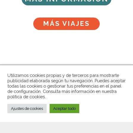
MÁS VIAJES
Utilizamos cookies propias y de terceros para mostrarte
Calle Álamos 23, Málaga
publicidad elaborada según tu navegación. Puedes aceptar
todas las cookies o gestionar tus preferencias en el panel
+34 952 06 13 14
de configuración. Consulta más información en nuestra
política de cookies.
+34 692 15 72 30
Ajustes de cookies
Aceptar todo
Facebook
|
Whatsapp