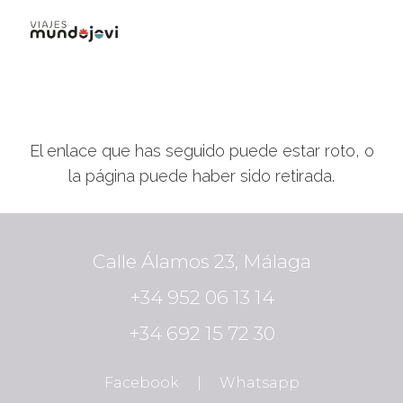
PÁGINA NO ENCONTRADA
El enlace que has seguido puede estar roto, o
la página puede haber sido retirada.
Calle Álamos 23, Málaga
+34 952 06 13 14
+34 692 15 72 30
Facebook
|
Whatsapp